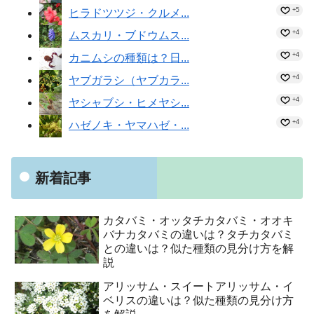
+5
ヒラドツツジ・クルメ...
+4
ムスカリ・ブドウムス...
+4
カニムシの種類は？日...
+4
ヤブガラシ（ヤブカラ...
+4
ヤシャブシ・ヒメヤシ...
+4
ハゼノキ・ヤマハゼ・...
新着記事
カタバミ・オッタチカタバミ・オオキ
バナカタバミの違いは？タチカタバミ
との違いは？似た種類の見分け方を解
説
アリッサム・スイートアリッサム・イ
ベリスの違いは？似た種類の見分け方