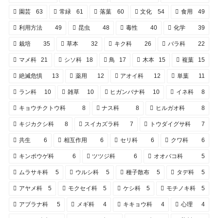
園芸
63
常緑
61
落葉
60
文化
54
食用
49
利用方法
49
昆虫
48
毒性
40
化学
39
栽培
35
草本
32
キク科
26
バラ科
22
マメ科
21
シソ科
18
鳥
17
木本
15
複葉
15
絶滅危惧
13
薬用
12
アオイ科
12
単葉
11
ラン科
10
雑草
10
ヒガンバナ科
10
イネ科
8
キョウチクトウ科
8
ナス科
8
ヒルガオ科
8
キジカクシ科
8
スイカズラ科
7
トウダイグサ科
7
共生
6
相互作用
6
セリ科
6
クワ科
6
キンポウゲ科
6
ツツジ科
6
オオバコ科
5
ムラサキ科
5
ウルシ科
5
種子散布
5
タデ科
5
アヤメ科
5
モクセイ科
5
ケシ科
5
モチノキ科
5
アブラナ科
5
メギ科
4
キキョウ科
4
心理
4