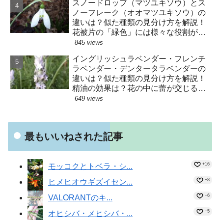
スノードロップ（マツユキソウ）とス
ノーフレーク（オオマツユキソウ）の
違いは？似た種類の見分け方を解説！
花被片の「緑色」には様々な役割があ
った！？
845 views
イングリッシュラベンダー・フレンチ
ラベンダー・デンタータラベンダーの
違いは？似た種類の見分け方を解説！
精油の効果は？花の中に蕾が交じるの
はなぜ？種子はヒツジが運んでい
649 views
た！？
最もいいねされた記事
+16
モッコクとトベラ・シ...
+8
ヒメヒオウギズイセン...
+6
VALORANTのキ...
+5
オヒシバ・メヒシバ・...