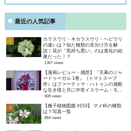
最近の人気記事
カラスウリ・キカラスウリ・ヘビウリ
の違いは？似た種類の見分け方を解
説！花が「気持ち悪い」のは進化の結
果だった！？
1367 views
【漫画レビュー・感想】『天幕のジャ
ードゥーガル 1巻』（トマトスープ
作）はファーティマ・ハトゥンの過酷
な生き様と共に中世イスラーム・モン
ゴルの暮らしが分かる漫画です【史実
908 views
バレ注意】
【種子植物図鑑 #153】 マメ科の種類
は？写真一覧
864 views