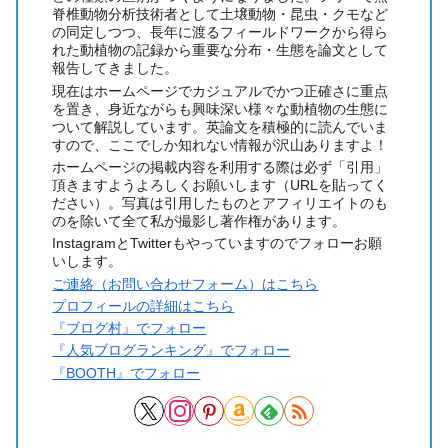
脊椎動物分析技術者として土壌動物・昆虫・クモなど
の同定しつつ、長年に渡るフィールドワークから得ら
れた動植物の記録から重要な分布・生態を論文として
報告してきました。
現在はホームページでカジュアルでかつ正確さに重点
を置き、身近ながらも興味深い様々な動植物の生態に
ついて解説しています。英論文を積極的に読んでいま
すので、ここでしか知れない情報が沢山ありますよ！
ホームページの掲載内容を利用する際は必ず「引用」
頂きますようよろしくお願いします（URLを貼ってく
ださい）。写真は引用したものとアフィリエイトのも
のを除いて全て私が撮影し著作権があります。
InstagramとTwitterもやっていますのでフォローお願
いします。
ご連絡（お問い合わせフォーム）はこちら
プロフィールの詳細はこちら
『ブログ村』でフォロー
『人気ブログランキング』でフォロー
『BOOTH』でフォロー