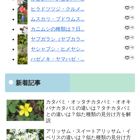
+5
ヒラドツツジ・クルメ...
+4
ムスカリ・ブドウムス...
+4
カニムシの種類は？日...
+4
ヤブガラシ（ヤブカラ...
+4
ヤシャブシ・ヒメヤシ...
+4
ハゼノキ・ヤマハゼ・...
新着記事
カタバミ・オッタチカタバミ・オオキ
バナカタバミの違いは？タチカタバミ
との違いは？似た種類の見分け方を解
説
アリッサム・スイートアリッサム・イ
ベリスの違いは？似た種類の見分け方