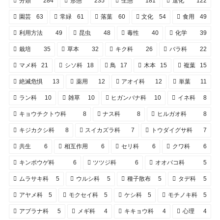
分類
284
形態
235
生態
181
進化
122
園芸
63
常緑
61
落葉
60
文化
54
食用
49
利用方法
49
昆虫
48
毒性
40
化学
39
栽培
35
草本
32
キク科
26
バラ科
22
マメ科
21
シソ科
18
鳥
17
木本
15
複葉
15
絶滅危惧
13
薬用
12
アオイ科
12
単葉
11
ラン科
10
雑草
10
ヒガンバナ科
10
イネ科
8
キョウチクトウ科
8
ナス科
8
ヒルガオ科
8
キジカクシ科
8
スイカズラ科
7
トウダイグサ科
7
共生
6
相互作用
6
セリ科
6
クワ科
6
キンポウゲ科
6
ツツジ科
6
オオバコ科
5
ムラサキ科
5
ウルシ科
5
種子散布
5
タデ科
5
アヤメ科
5
モクセイ科
5
ケシ科
5
モチノキ科
5
アブラナ科
5
メギ科
4
キキョウ科
4
心理
4