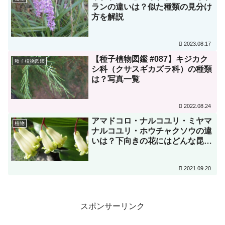
ランの違いは？似た種類の見分け
方を解説
2023.08.17
【種子植物図鑑 #087】キジカク
種子植物図鑑
シ科（クサスギカズラ科）の種類
は？写真一覧
2022.08.24
アマドコロ・ナルコユリ・ミヤマ
植物
ナルコユリ・ホウチャクソウの違
いは？下向きの花にはどんな昆虫
が来る？アマドコロは栄養不足な
せいで雄しべだけの花を作ってい
2021.09.20
た！？
スポンサーリンク