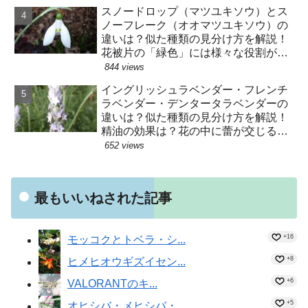
スノードロップ（マツユキソウ）とス
ノーフレーク（オオマツユキソウ）の
違いは？似た種類の見分け方を解説！
花被片の「緑色」には様々な役割があ
った！？
844 views
イングリッシュラベンダー・フレンチ
ラベンダー・デンタータラベンダーの
違いは？似た種類の見分け方を解説！
精油の効果は？花の中に蕾が交じるの
はなぜ？種子はヒツジが運んでい
652 views
た！？
最もいいねされた記事
+16
モッコクとトベラ・シ...
+8
ヒメヒオウギズイセン...
+6
VALORANTのキ...
+5
オヒシバ・メヒシバ・...