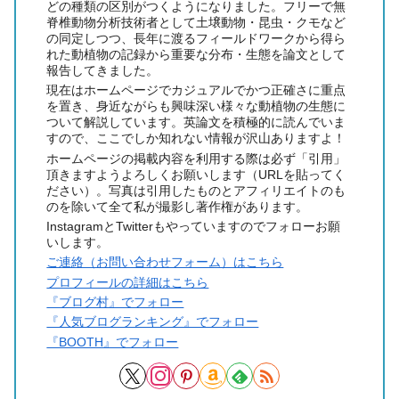
どの種類の区別がつくようになりました。フリーで無
脊椎動物分析技術者として土壌動物・昆虫・クモなど
の同定しつつ、長年に渡るフィールドワークから得ら
れた動植物の記録から重要な分布・生態を論文として
報告してきました。
現在はホームページでカジュアルでかつ正確さに重点
を置き、身近ながらも興味深い様々な動植物の生態に
ついて解説しています。英論文を積極的に読んでいま
すので、ここでしか知れない情報が沢山ありますよ！
ホームページの掲載内容を利用する際は必ず「引用」
頂きますようよろしくお願いします（URLを貼ってく
ださい）。写真は引用したものとアフィリエイトのも
のを除いて全て私が撮影し著作権があります。
InstagramとTwitterもやっていますのでフォローお願
いします。
ご連絡（お問い合わせフォーム）はこちら
プロフィールの詳細はこちら
『ブログ村』でフォロー
『人気ブログランキング』でフォロー
『BOOTH』でフォロー