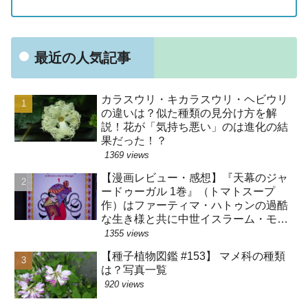
最近の人気記事
カラスウリ・キカラスウリ・ヘビウリ
の違いは？似た種類の見分け方を解
説！花が「気持ち悪い」のは進化の結
果だった！？
1369 views
【漫画レビュー・感想】『天幕のジャ
ードゥーガル 1巻』（トマトスープ
作）はファーティマ・ハトゥンの過酷
な生き様と共に中世イスラーム・モン
ゴルの暮らしが分かる漫画です【史実
1355 views
バレ注意】
【種子植物図鑑 #153】 マメ科の種類
は？写真一覧
920 views