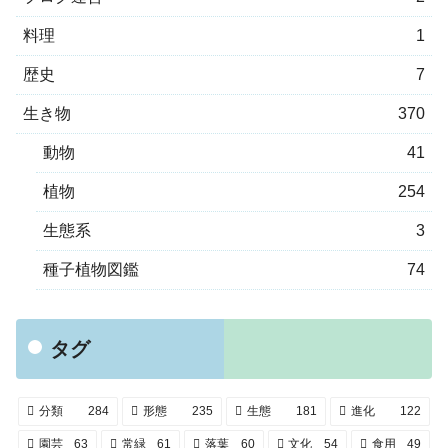
料理
1
歴史
7
生き物
370
動物
41
植物
254
生態系
3
種子植物図鑑
74
タグ
分類
284
形態
235
生態
181
進化
122
園芸
63
常緑
61
落葉
60
文化
54
食用
49