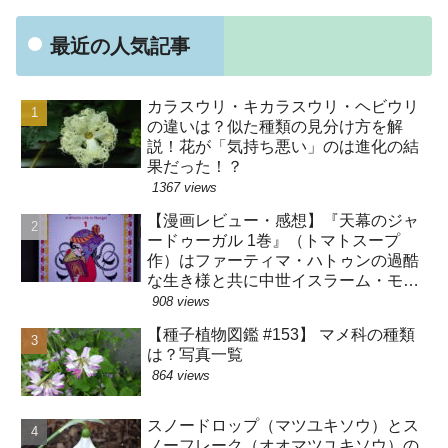
最近の人気記事
カラスウリ・キカラスウリ・ヘビウリ
の違いは？似た種類の見分け方を解
説！花が「気持ち悪い」のは進化の結
果だった！？
1367 views
【漫画レビュー・感想】『天幕のジャ
ードゥーガル 1巻』（トマトスープ
作）はファーティマ・ハトゥンの過酷
な生き様と共に中世イスラーム・モン
ゴルの暮らしが分かる漫画です【史実
908 views
バレ注意】
【種子植物図鑑 #153】 マメ科の種類
は？写真一覧
864 views
スノードロップ（マツユキソウ）とス
ノーフレーク（オオマツユキソウ）の