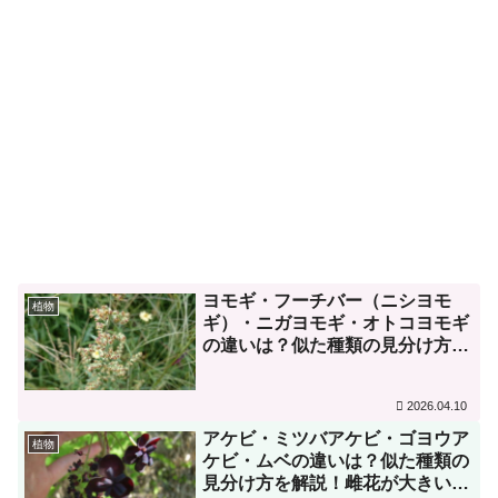
ヨモギ・フーチバー（ニシヨモ
植物
ギ）・ニガヨモギ・オトコヨモギ
の違いは？似た種類の見分け方を
解説！草餅だけでなくお灸や薬に
もなる存在だった！？
2026.04.10
アケビ・ミツバアケビ・ゴヨウア
植物
ケビ・ムベの違いは？似た種類の
見分け方を解説！雌花が大きいの