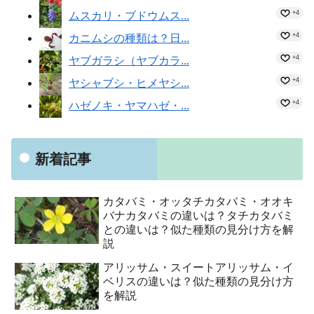
+4
ムスカリ・ブドウムス...
+4
カニムシの種類は？日...
+4
ヤブガラシ（ヤブカラ...
+4
ヤシャブシ・ヒメヤシ...
+4
ハゼノキ・ヤマハゼ・...
新着記事
カタバミ・オッタチカタバミ・オオキ
バナカタバミの違いは？タチカタバミ
との違いは？似た種類の見分け方を解
説
アリッサム・スイートアリッサム・イ
ベリスの違いは？似た種類の見分け方
を解説