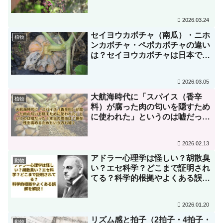
は虫を騙すため！？果実は野生下
では誰が食べる？
2026.03.24
セイヨウカボチャ（南瓜）・ニホ
植物
ンカボチャ・ペポカボチャの違い
は？セイヨウカボチャは日本でニ
ホンカボチャは西洋で食用にされ
る！？果実は絶滅した動物が食べ
2026.03.05
ていた！？
大航海時代に「スパイス（香辛
植物
料）が腐った肉の匂いを隠すため
に使われた」というのは嘘だっ
た？本当の理由は？保存性を高め
るためというのも嘘？
2026.02.13
アドラー心理学は怪しい？胡散臭
動物
い？エセ科学？どこまで証明され
てる？科学的根拠やよくある誤解
を解説！
2026.01.20
リズム感と拍子（2拍子・4拍子・
動物