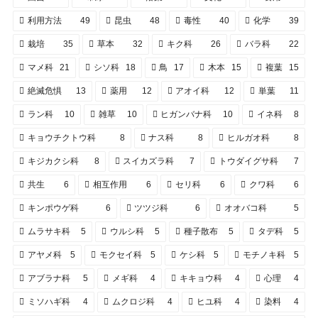
利用方法
49
昆虫
48
毒性
40
化学
39
栽培
35
草本
32
キク科
26
バラ科
22
マメ科
21
シソ科
18
鳥
17
木本
15
複葉
15
絶滅危惧
13
薬用
12
アオイ科
12
単葉
11
ラン科
10
雑草
10
ヒガンバナ科
10
イネ科
8
キョウチクトウ科
8
ナス科
8
ヒルガオ科
8
キジカクシ科
8
スイカズラ科
7
トウダイグサ科
7
共生
6
相互作用
6
セリ科
6
クワ科
6
キンポウゲ科
6
ツツジ科
6
オオバコ科
5
ムラサキ科
5
ウルシ科
5
種子散布
5
タデ科
5
アヤメ科
5
モクセイ科
5
ケシ科
5
モチノキ科
5
アブラナ科
5
メギ科
4
キキョウ科
4
心理
4
ミソハギ科
4
ムクロジ科
4
ヒユ科
4
染料
4