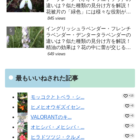
違いは？似た種類の見分け方を解説！
花被片の「緑色」には様々な役割があ
った！？
845 views
イングリッシュラベンダー・フレンチ
ラベンダー・デンタータラベンダーの
違いは？似た種類の見分け方を解説！
精油の効果は？花の中に蕾が交じるの
はなぜ？種子はヒツジが運んでい
649 views
た！？
最もいいねされた記事
+16
モッコクとトベラ・シ...
+8
ヒメヒオウギズイセン...
+6
VALORANTのキ...
+5
オヒシバ・メヒシバ・...
+5
ヒラドツツジ・クルメ...