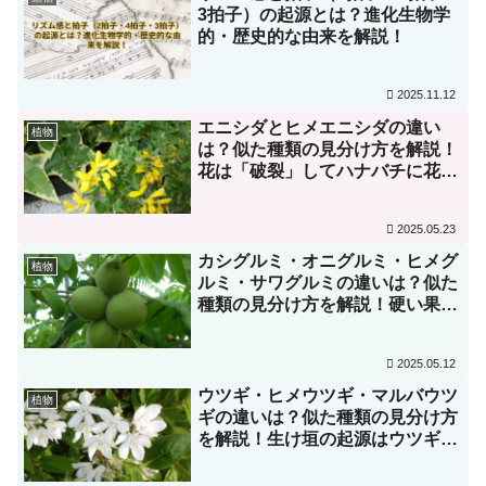
3拍子）の起源とは？進化生物学
的・歴史的な由来を解説！
2025.11.12
エニシダとヒメエニシダの違い
植物
は？似た種類の見分け方を解説！
花は「破裂」してハナバチに花粉
をつける！？
2025.05.23
カシグルミ・オニグルミ・ヒメグ
植物
ルミ・サワグルミの違いは？似た
種類の見分け方を解説！硬い果実
はリスとネズミ専用に進化してい
た！？
2025.05.12
ウツギ・ヒメウツギ・マルバウツ
植物
ギの違いは？似た種類の見分け方
を解説！生け垣の起源はウツギに
あり！？