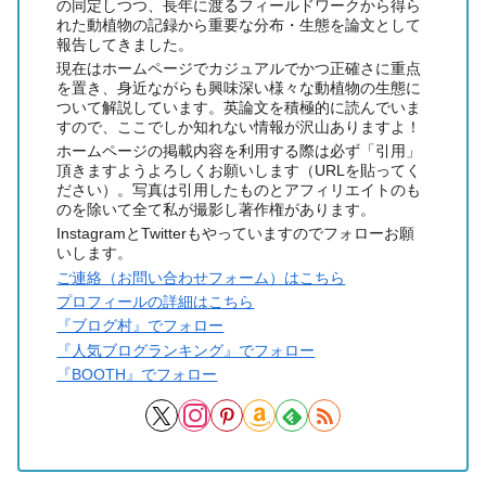
の同定しつつ、長年に渡るフィールドワークから得ら
れた動植物の記録から重要な分布・生態を論文として
報告してきました。
現在はホームページでカジュアルでかつ正確さに重点
を置き、身近ながらも興味深い様々な動植物の生態に
ついて解説しています。英論文を積極的に読んでいま
すので、ここでしか知れない情報が沢山ありますよ！
ホームページの掲載内容を利用する際は必ず「引用」
頂きますようよろしくお願いします（URLを貼ってく
ださい）。写真は引用したものとアフィリエイトのも
のを除いて全て私が撮影し著作権があります。
InstagramとTwitterもやっていますのでフォローお願
いします。
ご連絡（お問い合わせフォーム）はこちら
プロフィールの詳細はこちら
『ブログ村』でフォロー
『人気ブログランキング』でフォロー
『BOOTH』でフォロー