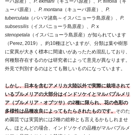
ーバ原産）、
P. ekmani
（キューバ原産）、
P. filifolia
（キ
ューバ原産）、
P. montana
（キューバ原産）、
P.
tuberculata
（バハマ諸島～イスパニョーラ島原産）、
P.
subsessilis
（イスパニョーラ島原産）、
P.
x
stenopetala
（イスパニョーラ島原産）が知られています
（Perez, 2019）。約10種ほどいますが、分類は葉や樹形
に変異が大きく標本に間違いがあったため混乱しており、
何種類存在するのかは研究者によって意見が異なります。
外見で判別するのはとても難しいものになっています。
しかし、日本を含むアメリカ大陸以外で実際に栽培されて
いるプルメリアの大部分はインドソケイとマルバプルメリ
ア（プルメリア・オブツサ）の2種に限られ、花の色彩の
多様性は品種改良によってもたらされたものです。
そのた
め園芸では実質的には2種の総称とも言えるかもしれませ
ん。ほとんどの場合、インドソケイの品種がマルバプルメ