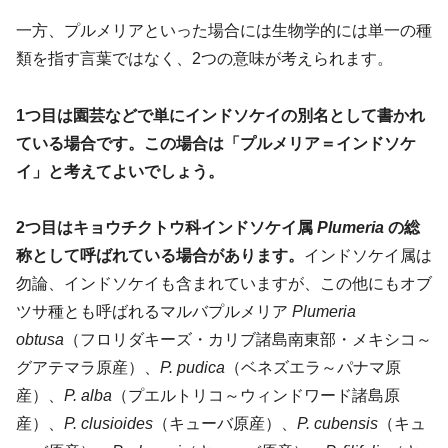
一方、プルメリアといった場合には生物学的には単一の種
類を指す言葉ではなく、2つの意味が考えられます。
1つ目は園芸などで単にインドソケイの別名として書かれ
ている場合です。この場合は「プルメリア＝インドソケ
イ」と考えてよいでしょう。
2つ目はキョウチクトウ科インドソケイ属
Plumeria
の総
称として呼ばれている場合があります。
インドソケイ属は
勿論、インドソケイも含まれていますが、この他にもオブ
ツサ種とも呼ばれるマルバプルメリア
Plumeria
obtusa
（フロリダキーズ・カリブ諸島南東部・メキシコ～
グアテマラ原産）、
P. pudica
（ベネズエラ～パナマ原
産）、
P. alba
（プエルトリコ～ウィンドワード諸島原
産）、
P. clusioides
（キューバ原産）、
P. cubensis
（キュ