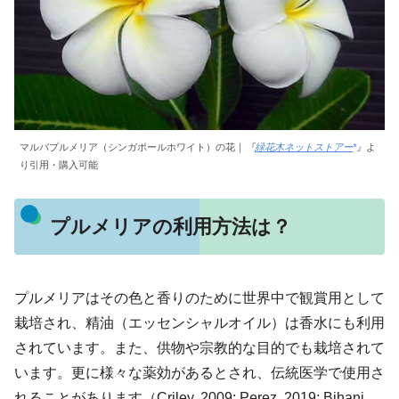
マルバプルメリア（シンガポールホワイト）の花｜
『
緑花木ネットストアー
』
よ
り引用・購入可能
プルメリアの利用方法は？
プルメリアはその色と香りのために世界中で観賞用として
栽培され、精油（エッセンシャルオイル）は香水にも利用
されています。また、供物や宗教的な目的でも栽培されて
います。更に様々な薬効があるとされ、伝統医学で使用さ
れることがあります（Criley, 2009; Perez, 2019; Bihani,