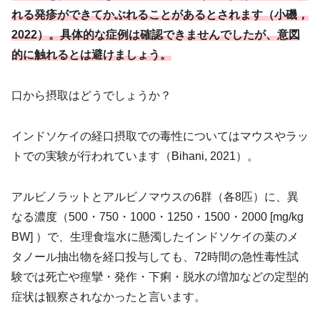
れる発疹ができてかぶれることがあるとされます（小磯，
2022）。具体的な症例は確認できませんでしたが、意図
的に触れるとは避けましょう。
口から摂取はどうでしょうか？
インドソケイの経口摂取での毒性についてはマウスやラッ
トでの実験が行われています（Bihani, 2021）。
アルビノラットとアルビノマウスの6群（各8匹）に、異
なる濃度（500・750・1000・1250・1500・2000 [mg/kg
BW] ）で、生理食塩水に懸濁したインドソケイの葉のメ
タノール抽出物を経口投与しても、72時間の急性毒性試
験では死亡や痙攣・発作・下痢・脱水の増加などの定型的
症状は観察されなかったと言います。