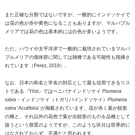
また正確な分類ではないですが、一般的にインドソケイで
は花の色が赤や黄色になることもありますが、マルバプル
メリアでは花の色は基本的には白色が多いようです。
ただ、ハワイや太平洋岸で一般的に栽培されているマルバ
プルメリアの個体群に関しては雑種である可能性も指摘さ
れています（Perez, 2019）。
なお、日本の和名と学名の対応として最も信用できるリス
トである
『Ylist』
ではベニバナインドソケイ
Plumeria
rubra
・インドソケイ（トガリバインドソケイ）
Plumeria
rubra
‘Acutifolia’ が掲載されています。花が赤く葉が鋭形
の種と、それ以外の花色で葉が尖鋭形のものを品種として
扱うという措置のようですが、このような区分は世界的に
はなされておらず、不適だと思われます。