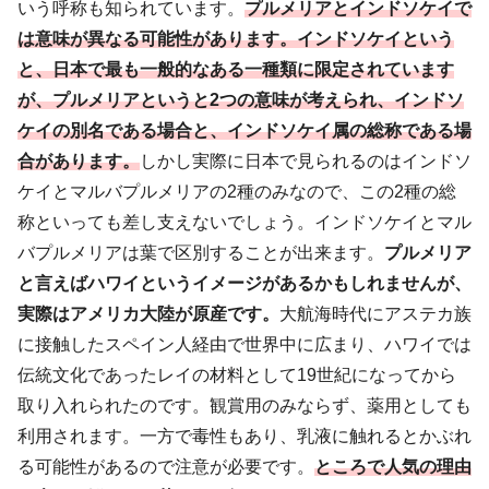
いう呼称も知られています。
プルメリアとインドソケイで
は意味が異なる可能性があります。インドソケイという
と、日本で最も一般的なある一種類に限定されています
が、プルメリアというと2つの意味が考えられ、インドソ
ケイの別名である場合と、インドソケイ属の総称である場
合があります。
しかし実際に日本で見られるのはインドソ
ケイとマルバプルメリアの2種のみなので、この2種の総
称といっても差し支えないでしょう。インドソケイとマル
バプルメリアは葉で区別することが出来ます。
プルメリア
と言えばハワイというイメージがあるかもしれませんが、
実際はアメリカ大陸が原産です。
大航海時代にアステカ族
に接触したスペイン人経由で世界中に広まり、ハワイでは
伝統文化であったレイの材料として19世紀になってから
取り入れられたのです。観賞用のみならず、薬用としても
利用されます。一方で毒性もあり、乳液に触れるとかぶれ
る可能性があるので注意が必要です。
ところで人気の理由