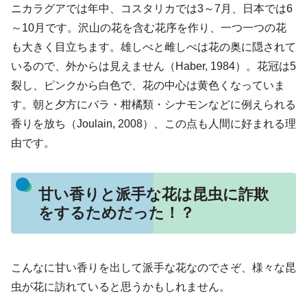
ニカラグアでは年中、コスタリカでは3～7月、日本では6
～10月です。沢山の花を含む花序を作り、一つ一つの花
も大きく目立ちます。雄しべと雌しべは花の奥に隠されて
いるので、外からは見えません（Haber, 1984）。花冠は5
裂し、ピンクから白色で、花の中心は黄色くなっていま
す。朝と夕方にバラ・柑橘類・シナモンなどに例えられる
香りを放ち（Joulain, 2008）、この点も人間に好まれる理
由です。
甘い香りと派手な花は昆虫に詐欺
をするためだった！？
こんなに甘い香りを出して派手な花なのでさぞ、様々な昆
虫が花に訪れていると思うかもしれません。