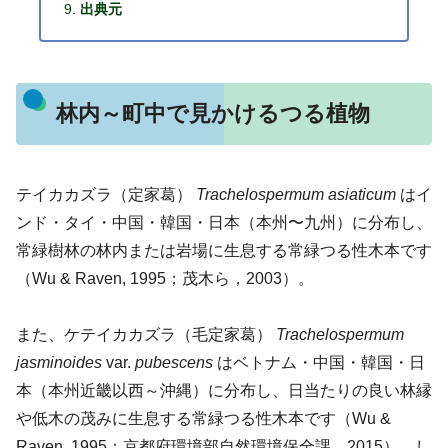
出典元
林内～町中で見かけるつる植物
テイカカズラ（定家葛）
Trachelospermum asiaticum
はイ
ンド・タイ・中国・韓国・日本（本州〜九州）に分布し、
常緑樹林の林内または岩場に生息する常緑つる性木本です
（Wu & Raven, 1995；茂木ら，2003）。
また、ケテイカカズラ（毛定家葛）
Trachelospermum
jasminoides
var.
pubescens
はベトナム・中国・韓国・日
本（本州近畿以西～沖縄）に分布し、日当たりの良い林縁
や低木の茂みに生息する常緑つる性木本です（Wu &
Raven, 1995；京都府環境部自然環境保全課，2015）。し