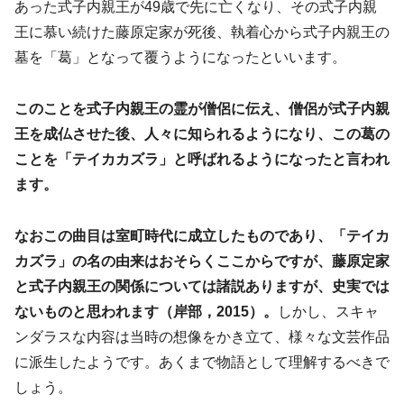
あった式子内親王が49歳で先に亡くなり、その式子内親
王に慕い続けた藤原定家が死後、執着心から式子内親王の
墓を「葛」となって覆うようになったといいます。
このことを式子内親王の霊が僧侶に伝え、僧侶が式子内親
王を成仏させた後、人々に知られるようになり、この葛の
ことを「テイカカズラ」と呼ばれるようになったと言われ
ます。
なおこの曲目は室町時代に成立したものであり、「テイカ
カズラ」の名の由来はおそらくここからですが、藤原定家
と式子内親王の関係については諸説ありますが、史実では
ないものと思われます（岸部，2015）。
しかし、スキャ
ンダラスな内容は当時の想像をかき立て、様々な文芸作品
に派生したようです。あくまで物語として理解するべきで
しょう。