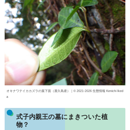
オキナワテイカカズラの葉下面（屋久島産）｜© 2021-2026 生態情報 Kenichi Iked
a
式子内親王の墓にまきついた植
物？