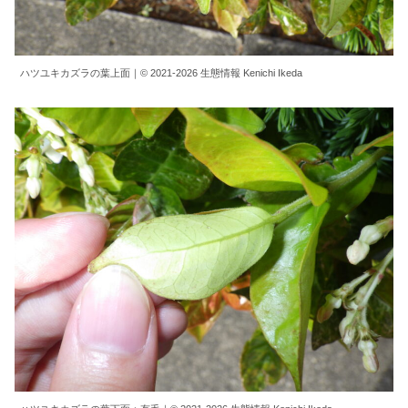
ハツユキカズラの葉上面｜© 2021-2026 生態情報 Kenichi Ikeda