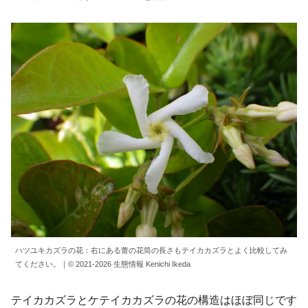
ハツユキカズラの花：右にある蕾の花筒の長さもテイカカズラとよく比較してみ
てください。｜© 2021-2026 生態情報 Kenichi Ikeda
テイカカズラとケテイカカズラの花の構造はほぼ同じです