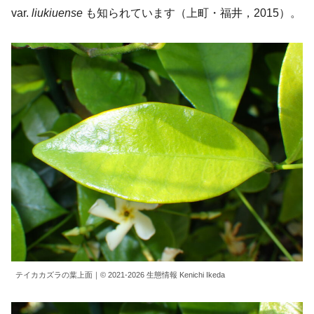
var.
liukiuense
も知られています（上町・福井，2015）。
テイカカズラの葉上面｜© 2021-2026 生態情報 Kenichi Ikeda