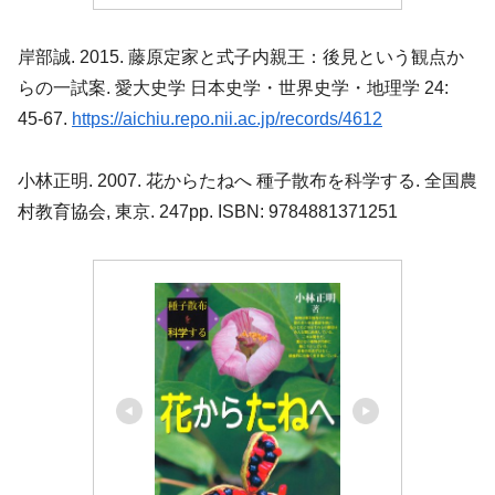
岸部誠. 2015. 藤原定家と式子内親王：後見という観点か
らの一試案. 愛大史学 日本史学・世界史学・地理学 24:
45-67.
https://aichiu.repo.nii.ac.jp/records/4612
小林正明. 2007. 花からたねへ 種子散布を科学する. 全国農
村教育協会, 東京. 247pp. ISBN: 9784881371251