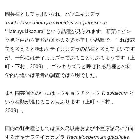
園芸種としても用いられ、ハツユキカズラ
Trachelospermum jasminoides
var.
pubescens
‘Hatsuyukikazura’ という品種が見られます。新葉にピン
ク色と白の不定形の斑が入る姿が美しい品種で、これは花
筒を考えると概ねケテイカカズラの品種と考えてよいです
が、一部にはテイカカズラであることもあるようです（上
町・下村，2009）。ゴシキカズラと呼ばれる品種との科
学的な違いは筆者の調査では不明でした。
また園芸個体の中にはトウキョウチクトウ
T. asiaticum
と
いう種類が混じることもあります（上町・下村，
2009）。
国内の野生種としては屋久島以南および小笠原諸島に分布
するオキナワテイカカズラ
Trachelospermum gracilipes