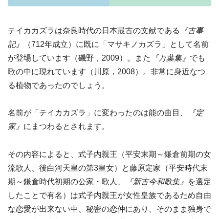
テイカカズラは奈良時代の日本最古の文献である
『古事
記』
（712年成立）に既に「マサキノカズラ」として名前
が登場しています（磯野，2009）。また
『万葉集』
でも
歌の中に現れています（川原，2008）。非常に身近なつ
る植物であったのでしょう。
名前が「テイカカズラ」に変わったのは能の曲目、
『定
家』
にまつわるとされます。
その内容によると、式子内親王（平安末期～鎌倉前期の女
流歌人、後白河天皇の第3皇女）と藤原定家（平安時代末
期～鎌倉時代初期の公家・歌人、
『新古今和歌集』
を選定
したことで有名）は式子内親王が女性皇族であるため自由
な恋愛が出来ない中、秘密の恋仲にあり、そのまま独身で