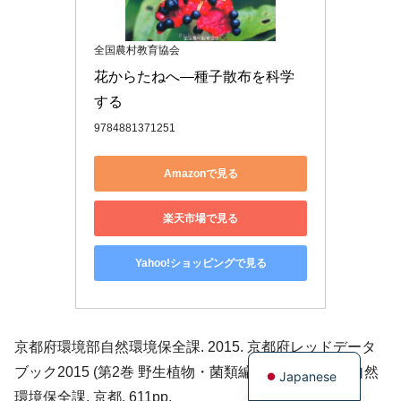
全国農村教育協会
花からたねへ―種子散布を科学
する
9784881371251
Amazonで見る
楽天市場で見る
Yahoo!ショッピングで見る
English
京都府環境部自然環境保全課. 2015. 京都府レッドデータ
ブック2015 (第2巻 野生植物・菌類編). 京都府環境部自然
Japanese
環境保全課, 京都. 611pp.