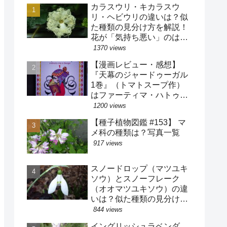
カラスウリ・キカラスウ
リ・ヘビウリの違いは？似
た種類の見分け方を解説！
花が「気持ち悪い」のは進
化の結果だった！？
1370 views
【漫画レビュー・感想】
『天幕のジャードゥーガル
1巻』（トマトスープ作）
はファーティマ・ハトゥン
の過酷な生き様と共に中世
1200 views
イスラーム・モンゴルの暮
【種子植物図鑑 #153】 マ
らしが分かる漫画です【史
メ科の種類は？写真一覧
実バレ注意】
917 views
スノードロップ（マツユキ
ソウ）とスノーフレーク
（オオマツユキソウ）の違
いは？似た種類の見分け方
を解説！花被片の「緑色」
844 views
には様々な役割があっ
イングリッシュラベンダ