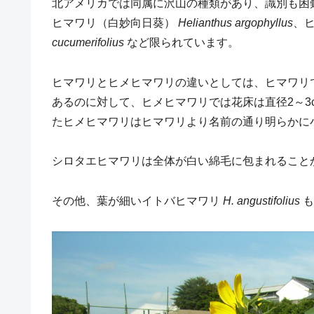
北アメリカでは同属に沢山の種類があり、識別も困
ヒマワリ（白妙向日葵）
Helianthus
argophyllus
、
cucumerifolius
など限られています。
ヒマワリとヒメヒマワリの違いとしては、ヒマワリで
あるのに対して、ヒメヒマワリでは花床は直径2～3
たヒメヒマワリはヒマワリより名前の通り明らかに
シロタエヒマワリは全体が白い綿毛に包まれること
その他、葉が細いイトバヒマワリ
H. angustifolius
も