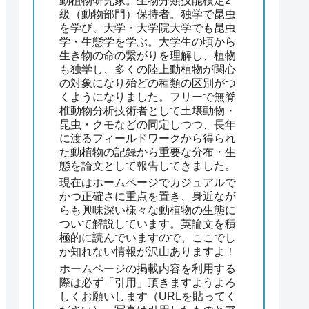
動植物研究家。生物分類技能検定2
級（動物部門）保持者。独学で昆虫
を学び、大学・大学院大学でも昆虫
学・生態学を学ぶ。大学生の頃から
生き物の命の繋がりを理解し、植物
も独学し、多くの陸上動植物が関心
の対象になり殆どの種類の区別がつ
くようになりました。フリーで無脊
椎動物分析技術者として土壌動物・
昆虫・クモなどの同定しつつ、長年
に渡るフィールドワークから得られ
た動植物の記録から重要な分布・生
態を論文として報告してきました。
現在はホームページでカジュアルで
かつ正確さに重点を置き、身近なが
らも興味深い様々な動植物の生態に
ついて解説しています。英論文を積
極的に読んでいますので、ここでし
か知れない情報が沢山ありますよ！
ホームページの掲載内容を利用する
際は必ず「引用」頂きますようよろ
しくお願いします（URLを貼ってく