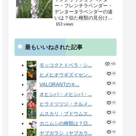
た！？
ー・フレンチラベンダー・
デンタータラベンダーの違
いは？似た種類の見分け方
を解説！精油の効果は？花
653 views
の中に蕾が交じるのはな
ぜ？種子はヒツジが運んで
いた！？
最もいいねされた記事
+16
モッコクとトベラ・シ...
+8
ヒメヒオウギズイセン...
+6
VALORANTのキ...
+5
オヒシバ・メヒシバ・...
+5
ヒラドツツジ・クルメ...
+4
ムスカリ・ブドウムス...
+4
カニムシの種類は？日...
+4
ヤブガラシ（ヤブカラ...