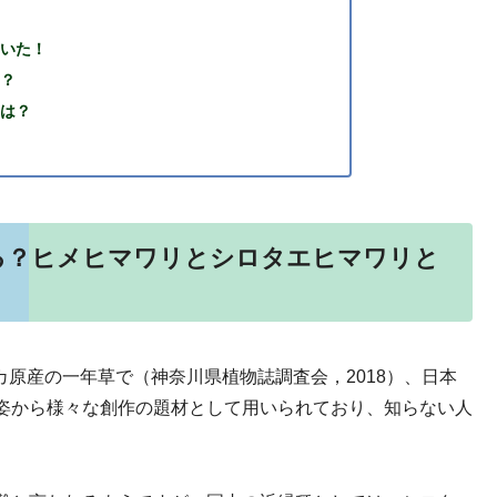
ていた！
嘘？
とは？
る？ヒメヒマワリとシロタエヒマワリと
原産の一年草で（神奈川県植物誌調査会，2018）、日本
姿から様々な創作の題材として用いられており、知らない人