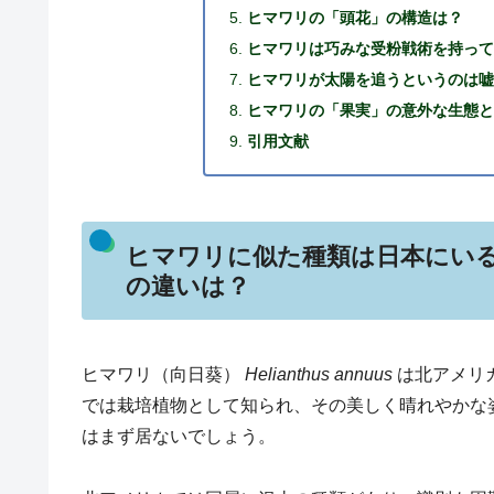
ヒマワリの「頭花」の構造は？
ヒマワリは巧みな受粉戦術を持っ
ヒマワリが太陽を追うというのは
ヒマワリの「果実」の意外な生態
引用文献
ヒマワリに似た種類は日本にい
の違いは？
ヒマワリ（向日葵）
Helianthus annuus
は北アメリカ
では栽培植物として知られ、その美しく晴れやかな
はまず居ないでしょう。