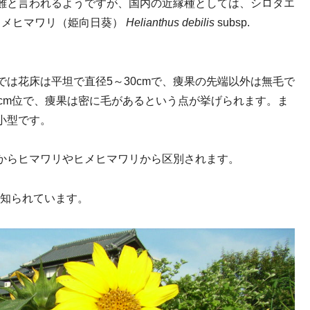
難と言われるようですが、国内の近縁種としては、シロタエ
ヒメヒマワリ（姫向日葵）
Helianthus
debilis
subsp.
は花床は平坦で直径5～30cmで、痩果の先端以外は無毛で
cm位で、痩果は密に毛があるという点が挙げられます。ま
小型です。
からヒマワリやヒメヒマワリから区別されます。
知られています。