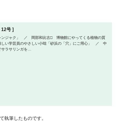
 12号 ]
レンジャク」 ／ 岡部和比古□ 博物館にやってくる植物の質
難しい学芸員のやさしい小咄「砂浜の「穴」にご用心」 ／ 中
でサラサリンガを…
して執筆したものです。