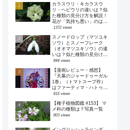
カラスウリ・キカラスウ
リ・ヘビウリの違いは？似
た種類の見分け方を解説！
花が「気持ち悪い」のは進
化の結果だった！？
1372 views
スノードロップ（マツユキ
ソウ）とスノーフレーク
（オオマツユキソウ）の違
いは？似た種類の見分け方
を解説！花被片の「緑色」
844 views
には様々な役割があっ
【漫画レビュー・感想】
た！？
『天幕のジャードゥーガル
1巻』（トマトスープ作）
はファーティマ・ハトゥン
の過酷な生き様と共に中世
815 views
イスラーム・モンゴルの暮
【種子植物図鑑 #153】 マ
らしが分かる漫画です【史
メ科の種類は？写真一覧
実バレ注意】
803 views
イングリッシュラベンダ