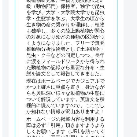
動植物研究家。生物分類技能検定2
級（動物部門）保持者。独学で昆虫
を学び、大学・大学院大学でも昆虫
学・生態学を学ぶ。大学生の頃から
生き物の命の繋がりを理解し、植物
も独学し、多くの陸上動植物が関心
の対象になり殆どの種類の区別がつ
くようになりました。フリーで無脊
椎動物分析技術者として土壌動物・
昆虫・クモなどの同定しつつ、長年
に渡るフィールドワークから得られ
た動植物の記録から重要な分布・生
態を論文として報告してきました。
現在はホームページでカジュアルで
かつ正確さに重点を置き、身近なが
らも興味深い様々な動植物の生態に
ついて解説しています。英論文を積
極的に読んでいますので、ここでし
か知れない情報が沢山ありますよ！
ホームページの掲載内容を利用する
際は必ず「引用」頂きますようよろ
しくお願いします（URLを貼ってく