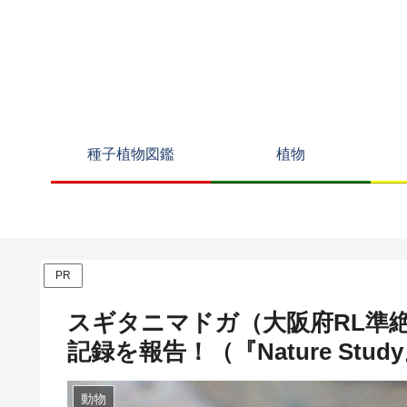
種子植物図鑑
植物
PR
スギタニマドガ（大阪府RL準
記録を報告！（『Nature Stu
動物