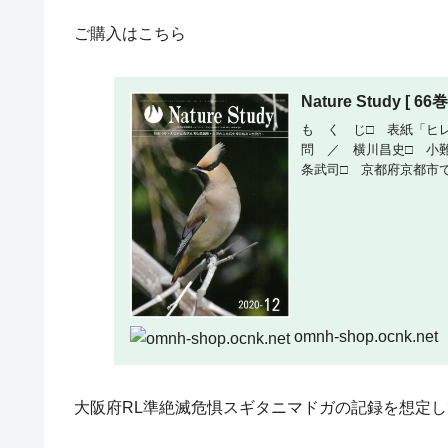
ご購入はこちら
Nature Study [ 66巻
も く じ□ 表紙「ヒ
問 ／ 横川昌史□ 小
条武司□ 京都府京都市
omnh-shop.ocnk.net
大阪府RL準絶滅危惧スギタニマドガの記録を想定