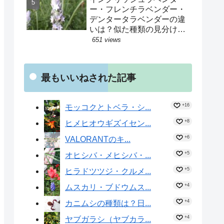
ー・フレンチラベンダー・
デンタータラベンダーの違
いは？似た種類の見分け方
を解説！精油の効果は？花
651 views
の中に蕾が交じるのはな
ぜ？種子はヒツジが運んで
いた！？
最もいいねされた記事
+16
モッコクとトベラ・シ...
+8
ヒメヒオウギズイセン...
+6
VALORANTのキ...
+5
オヒシバ・メヒシバ・...
+5
ヒラドツツジ・クルメ...
+4
ムスカリ・ブドウムス...
+4
カニムシの種類は？日...
+4
ヤブガラシ（ヤブカラ...