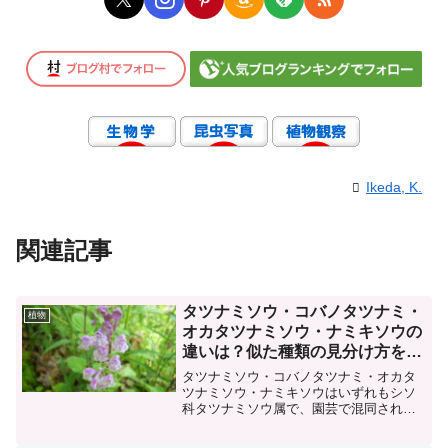
Ikeda, K.
関連記事
タツナミソウ・コバノタツナミ・
植物
オカタツナミソウ・ナミキソウの
違いは？似た種類の見分け方を解
説！花はハナバチが好き？果実は
タツナミソウ・コバノタツナミ・オカタ
「雨粒」が大事だった！？
ツナミソウ・ナミキソウはいずれもシソ
科タツナミソウ属で、園芸で混同される
他、林縁～林床に生えることが多く、大
きく膨らんだ花冠の形は似ており、花だ