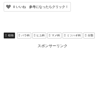
0 いいね 参考になったらクリック！
植物
バラ科
ヒユ科
マメ科
ミソハギ科
分類
スポンサーリンク