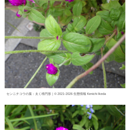
センニチコウの葉：太く楕円形｜© 2021-2026 生態情報 Kenichi Ikeda