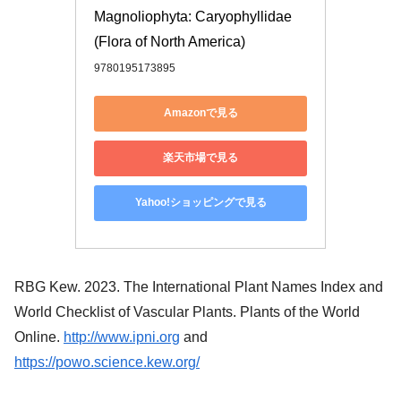
Magnoliophyta: Caryophyllidae 
(Flora of North America)
9780195173895
Amazonで見る
楽天市場で見る
Yahoo!ショッピングで見る
RBG Kew. 2023. The International Plant Names Index and
World Checklist of Vascular Plants. Plants of the World
Online.
http://www.ipni.org
and
https://powo.science.kew.org/