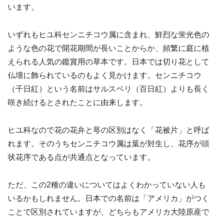
います。
いずれもヒユ科センニチコウ属に含まれ、鮮烈な蛍光色の
ような色の花で開花期間が長いことからか、頻繁に庭に植
えられる人気の鑑賞用の草本です。日本では切り花として
仏壇に飾られているのもよく見かけます。センニチコウ
（千日紅）という名前はサルスベリ（百日紅）よりも長く
咲き続けるとされたことに由来します。
ヒユ科なので花の花弁と萼の区別はなく「花被片」と呼ば
れます。そのうちセンニチコウ属は葉が対生し、花序が頭
状花序である点が共通点となっています。
ただ、この2種の違いについてはよくわかっていない人も
いるかもしれません。日本での名前は「アメリカ」がつく
ことで区別されていますが、どちらもアメリカ大陸原産で