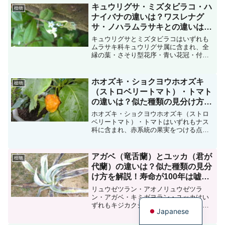
けを観察すると区別が難しいかもしれま
キュウリグサ・ミズタビラコ・ハ
植物
せん。タツナミソウ属には...
ナイバナの違いは？ワスレナグ
サ・ノハラムラサキとの違いは？
似た種類の見分け方を解説
キュウリグサとミズタビラコはいずれも
ムラサキ科キュウリグサ属に含まれ、全
縁の葉・さそり型花序・青い花冠・付属
体の存在で特徴づけられる越年草です。
特にキュウリグサは知名度が高く、春に
なると咲く青色の可愛い花として人気が
ホオズキ・ショクヨウホオズキ
植物
あります。キュウリグサと...
（ストロベリートマト）・トマト
の違いは？似た種類の見分け方を
解説！「食用ホオズキ」は3種類
ホオズキ・ショクヨウホオズキ（ストロ
が混同されている！？
ベリートマト）・トマトはいずれもナス
科に含まれ、赤系統の果実をつける点が
特徴の仲間です。ショクヨウホオズキは
「食用ホオズキ」や「ストロベリートマ
ト」という名前で流通し、ホオズキやト
アガベ（竜舌蘭）とユッカ（君が
植物
マトとの関連性があるかの...
代蘭）の違いは？似た種類の見分
け方を解説！寿命が100年は嘘？
テキーラの原料になるのは嘘？
リュウゼツラン・アオノリュウゼツラ
English
ン・アガベ・キミガヨラン・ユッカはい
ずれもキジカクシ科（クサスギカズラ
Japanese
科）に含まれ、子供や大人の背丈ほどに
なることがあるほど大型で、平行脈にな