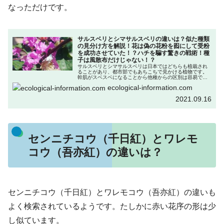
なっただけです。
サルスベリとシマサルスベリの違いは？似た種類
の見分け方を解説！花は偽の花粉を囮にして受粉
を成功させていた！？ハチを騙す驚きの戦術！種
子は風散布だけじゃない！？
サルスベリとシマサルスベリは日本ではどちらも植栽され
ることがあり、都市部でもあちこちで見かける植物です。
幹肌がスベスベになることから他種からの区別は容易です
が、2種間は非常に形態が類似しているため、殆ど混同され
ecological-information.com
ていると言っても良いかもしれま...
2021.09.16
センニチコウ（千日紅）とワレモ
コウ（吾亦紅）の違いは？
センニチコウ（千日紅）とワレモコウ（吾亦紅）の違いも
よく検索されているようです。たしかに赤い花序の形は少
し似ています。