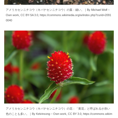
アメリカセンニチコウ（キバナセンニチコウ）の葉：細い。｜By Michael Wolf –
Own work, CC BY-SA 3.0, https://commons.wikimedia.org/w/index.php?curid=2091
0040
アメリカセンニチコウ（キバナセンニチコウ）の花：「黄花」と呼ばれるが赤い
色のことも多い。｜By Kelvinsong – Own work, CC BY 3.0, https://commons.wikim