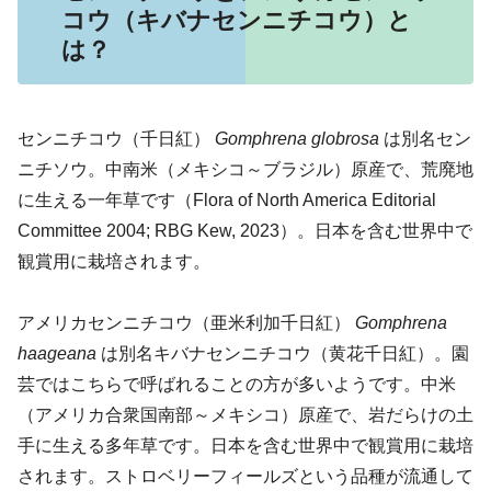
コウ（キバナセンニチコウ）と
は？
センニチコウ（千日紅）
Gomphrena globrosa
は別名セン
ニチソウ。中南米（メキシコ～ブラジル）原産で、荒廃地
に生える一年草です（Flora of North America Editorial
Committee 2004; RBG Kew, 2023）。日本を含む世界中で
観賞用に栽培されます。
アメリカセンニチコウ（亜米利加千日紅）
Gomphrena
haageana
は別名キバナセンニチコウ（黄花千日紅）。園
芸ではこちらで呼ばれることの方が多いようです。中米
（アメリカ合衆国南部～メキシコ）原産で、岩だらけの土
手に生える多年草です。日本を含む世界中で観賞用に栽培
されます。ストロベリーフィールズという品種が流通して