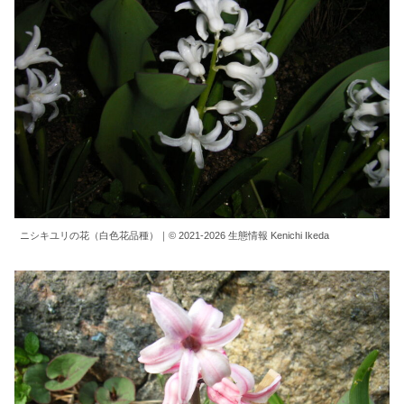
ニシキユリの花（白色花品種）｜© 2021-2026 生態情報 Kenichi Ikeda