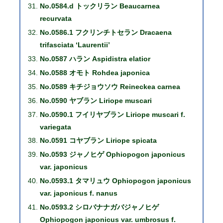
No.0584.d トックリラン Beaucarnea
recurvata
No.0586.1 フクリンチトセラン Dracaena
trifasciata ‘Laurentii’
No.0587 ハラン Aspidistra elatior
No.0588 オモト Rohdea japonica
No.0589 キチジョウソウ Reineckea carnea
No.0590 ヤブラン Liriope muscari
No.0590.1 フイリヤブラン Liriope muscari f.
variegata
No.0591 コヤブラン Liriope spicata
No.0593 ジャノヒゲ Ophiopogon japonicus
var. japonicus
No.0593.1 タマリュウ Ophiopogon japonicus
var. japonicus f. nanus
No.0593.2 シロバナナガバジャノヒゲ
Ophiopogon japonicus var. umbrosus f.