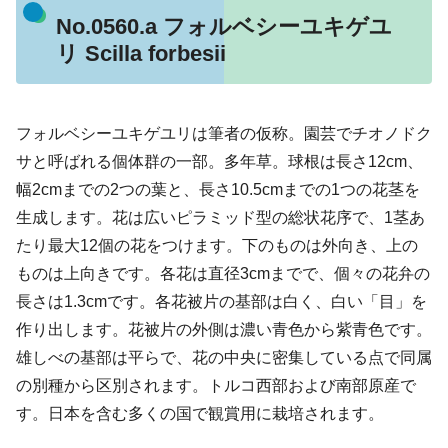
No.0560.a フォルベシーユキゲユ
リ Scilla forbesii
フォルベシーユキゲユリは筆者の仮称。園芸でチオノドク
サと呼ばれる個体群の一部。多年草。球根は長さ12cm、
幅2cmまでの2つの葉と、長さ10.5cmまでの1つの花茎を
生成します。花は広いピラミッド型の総状花序で、1茎あ
たり最大12個の花をつけます。下のものは外向き、上の
ものは上向きです。各花は直径3cmまでで、個々の花弁の
長さは1.3cmです。各花被片の基部は白く、白い「目」を
作り出します。花被片の外側は濃い青色から紫青色です。
雄しべの基部は平らで、花の中央に密集している点で同属
の別種から区別されます。トルコ西部および南部原産で
す。日本を含む多くの国で観賞用に栽培されます。