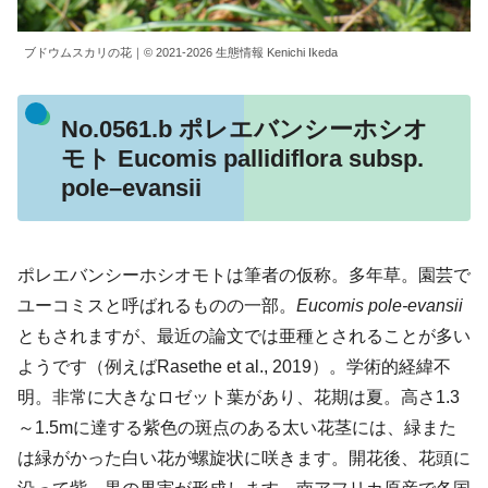
ブドウムスカリの花｜© 2021-2026 生態情報 Kenichi Ikeda
No.0561.b ポレエバンシーホシオ
モト Eucomis pallidiflora subsp.
pole–evansii
ポレエバンシーホシオモトは筆者の仮称。多年草。園芸で
ユーコミスと呼ばれるものの一部。
Eucomis pole-evansii
ともされますが、最近の論文では亜種とされることが多い
ようです（例えばRasethe et al., 2019）。学術的経緯不
明。非常に大きなロゼット葉があり、花期は夏。高さ1.3
～1.5mに達する紫色の斑点のある太い花茎には、緑また
は緑がかった白い花が螺旋状に咲きます。開花後、花頭に