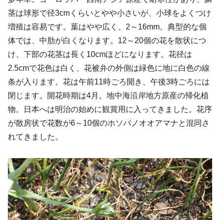
茎は球形で径3cmくらいとやや小さいが、小球をよくつけ
増殖は容易です。葉はやや広く、2～16mm。典型的な個
体では、中肋が白くなります。12～20個の花を散状につ
け、下部の花茎は長く10cmほどになります。花径は
2.5cmで花色は白く、花被弁の外側は緑色に地に白色の線
条が入ります。花は午前11時ごろ開き、午後3時ごろには
閉じます。開花時期は4月。地中海沿岸地方原産の帰化植
物。日本へは明治の始めに観賞用に入ってきました。花序
が散房状で花数が6～10個のホソバノオオアマナと混同さ
れてきました。