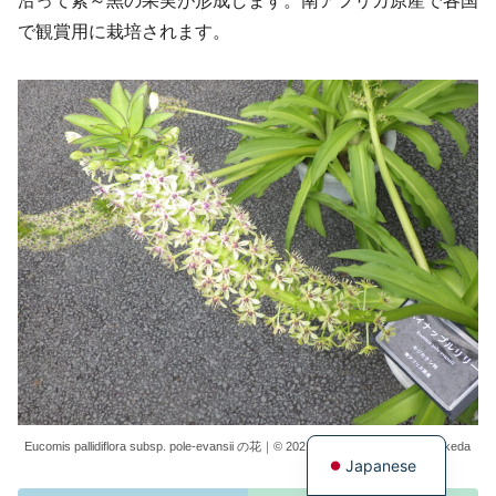
沿って紫～黒の果実が形成します。南アフリカ原産で各国
で観賞用に栽培されます。
English
Eucomis pallidiflora subsp. pole-evansii の花｜© 2021-2026 生態情報 Kenichi Ikeda
Japanese