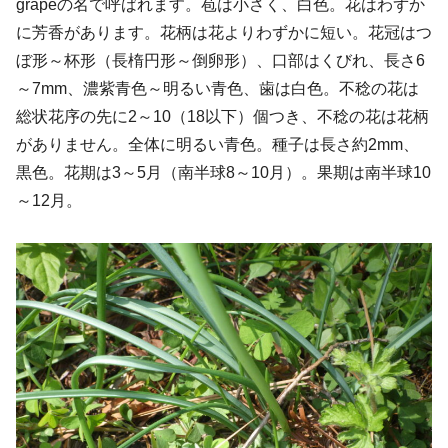
grapeの名で呼ばれます。苞は小さく、白色。花はわずか
に芳香があります。花柄は花よりわずかに短い。花冠はつ
ぼ形～杯形（長楕円形～倒卵形）、口部はくびれ、長さ6
～7mm、濃紫青色～明るい青色、歯は白色。不稔の花は
総状花序の先に2～10（18以下）個つき、不稔の花は花柄
がありません。全体に明るい青色。種子は長さ約2mm、
黒色。花期は3～5月（南半球8～10月）。果期は南半球10
～12月。