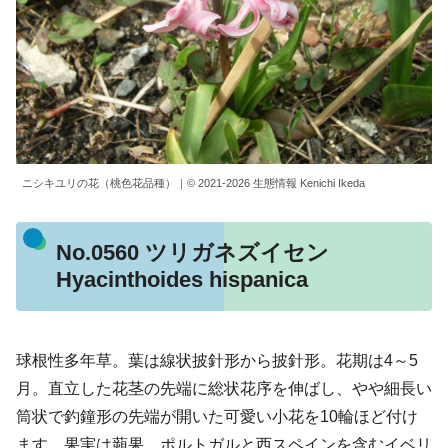
ニシキユリの花（桃色花品種）｜© 2021-2026 生態情報 Kenichi Ikeda
No.0560 ツリガネズイセン
Hyacinthoides hispanica
球根性多年草。葉は線状披針形から披針形。花期は4～5
月。直立した花茎の先端に総状花序を伸ばし、やや細長い
筒状で釣鐘形の先端が開いた可愛い小花を10輪ほど付け
ます。果実は蒴果。ポルトガルと西スペインを含むイベリ