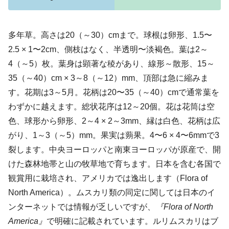
多年草。高さは20（～30）cmまで。球根は卵形、1.5〜
2.5 × 1〜2cm、側枝はなく、半透明〜淡褐色。葉は2～
4（～5）枚。葉身は顕著な稜があり、線形～散形、15～
35（～40）cm × 3～8（～12）mm、頂部は急に縮みま
す。花期は3～5月。花柄は20〜35（～40）cmで通常葉を
わずかに越えます。総状花序は12～20個。花は花筒は空
色、球形から卵形、2～4 × 2～3mm、縁は白色、花柄は広
がり、1～3（～5）mm。果実は蒴果。4〜6 × 4〜6mmで3
裂します。中央ヨーロッパと南東ヨーロッパが原産で、開
けた森林地帯と山の牧草地で育ちます。日本を含む各国で
観賞用に栽培され、アメリカでは逸出します（Flora of
North America）。ムスカリ類の同定に関しては日本のイ
ンターネットでは情報が乏しいですが、
『Flora of North
America』
で明確に記載されています。ルリムスカリはブ