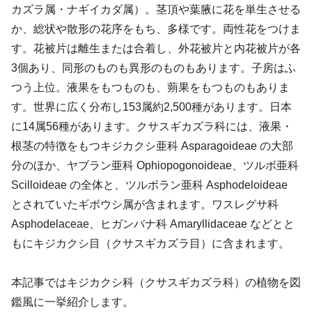
カズラ属・ナギイカダ属）。茎頂や葉腋に花を単生させる
か、総状や散形の花序をもち、多様です。両性花をつけま
す。花被片は離生または合着し、外花被片と内花被片が各
3個あり、同形のものも異形のものもあります。子房はふ
つう上位。液果をもつものも、蒴果をもつものもありま
す。世界に広く分布し153属約2,500種があります。日本
に14属56種があります。クサスギカズラ科には、液果・
根茎の特徴をもつキジカクシ亜科 Asparagoideae の大部
分のほか、ヤブラン亜科 Ophiopogonoideae、ツルボ亜科
Scilloideae の全体と、ツルボラン亜科 Asphodeloideae
とされていたギボウシ属が含まれます。ワスレグサ科
Asphodelaceae、ヒガンバナ科 Amaryllidaceae などとと
もにキジカクシ目（クサスギカズラ目）に含まれます。
本記事ではキジカクシ科（クサスギカズラ科）の植物を図
鑑風に一挙紹介します。