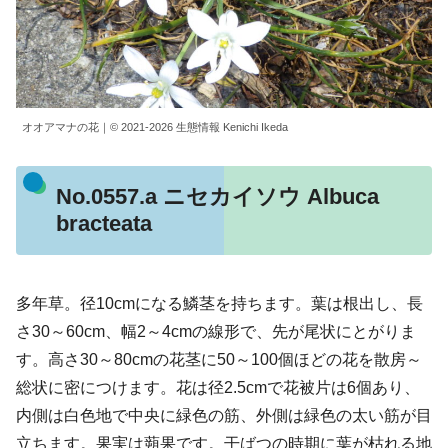
オオアマナの花｜© 2021-2026 生態情報 Kenichi Ikeda
No.0557.a ニセカイソウ Albuca
bracteata
多年草。径10cmになる鱗茎を持ちます。葉は根出し、長
さ30～60cm、幅2～4cmの線形で、先が尾状にとがりま
す。高さ30～80cmの花茎に50～100個ほどの花を散房～
総状に密につけます。花は径2.5cmで花被片は6個あり、
内側は白色地で中央に緑色の筋、外側は緑色の太い筋が目
立ちます。果実は蒴果です。干ばつの時期に葉が枯れる地