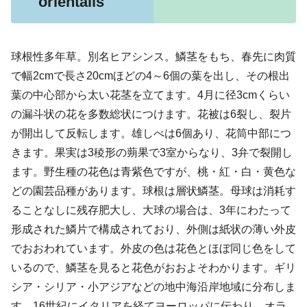
orientalis
球根性多年草。別名ヒアシンス。鱗茎をもち、春先に肉質
で幅2cmで長さ20cmほどの4～6個の葉を出し、その根出
葉の中心部から太い花茎を立てます。4月に径3cmくらい
の漏斗状の花を多数総状につけます。花被は6裂し、裂片
が開出して反転します。雄しべは6個あり、花筒中部につ
きます。果実は3稜形の蒴果で3室からなり、3弁で裂開し
ます。野生種の花色は青紫色ですが、桃・紅・白・黄色な
どの園芸品種があります。球根は層状鱗茎。母球は消耗す
ることなしに残存肥大し、大球の場合は、3年にわたって
形成された鱗片で構成されており、外側は紙状の薄い外皮
でおおわれています。外皮の色は花色とほぼ同じ色をして
いるので、鱗茎を見ると花色がおおよそわかります。ギリ
シア・シリア・小アジアなどの地中海沿岸地域に分布しま
す。16世紀にイタリアを経てヨーロッパに伝わり、オラ