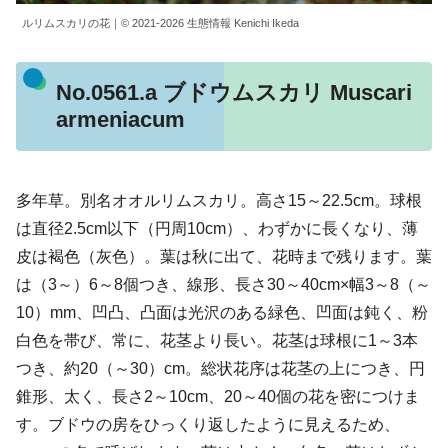
ルリムスカリの花｜© 2021-2026 生態情報 Kenichi Ikeda
No.0561.a ブドウムスカリ Muscari
armeniacum
多年草。別名オオルリムスカリ。高さ15～22.5cm。球根
は直径2.5cm以下（円周10cm）、わずかに長くなり、薄
皮は褐色（灰色）。葉は秋に出て、花時まで残ります。葉
は（3～）6～8個つき、線形、長さ30～40cm×幅3～8（～
10）mm、凹凸、凸面は光沢のある緑色、凹面は鈍く、粉
白色を帯び、常に、花茎より長い。花茎は球根に1～3本
つき、約20（～30）cm。総状花序は花茎の上につき、円
錐形、太く、長さ2～10cm、20～40個の花を密につけま
す。ブドウの房をひっくり返したように見えるため、