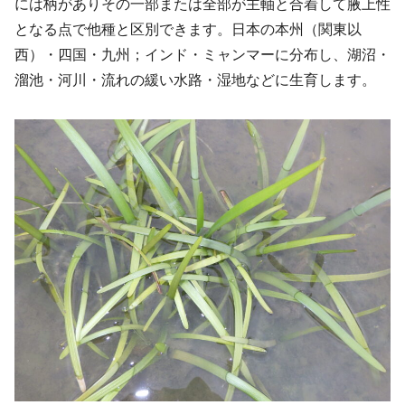
には柄がありその一部または全部が主軸と合着して腋上性
となる点で他種と区別できます。日本の本州（関東以
西）・四国・九州；インド・ミャンマーに分布し、湖沼・
溜池・河川・流れの緩い水路・湿地などに生育します。