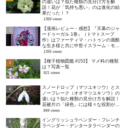
の違いは？似た種類の見分け方を解
説！花が「気持ち悪い」のは進化の結
果だった！？
1369 views
【漫画レビュー・感想】『天幕のジャ
ードゥーガル 1巻』（トマトスープ
作）はファーティマ・ハトゥンの過酷
な生き様と共に中世イスラーム・モン
ゴルの暮らしが分かる漫画です【史実
1355 views
バレ注意】
【種子植物図鑑 #153】 マメ科の種類
は？写真一覧
921 views
スノードロップ（マツユキソウ）とス
ノーフレーク（オオマツユキソウ）の
違いは？似た種類の見分け方を解説！
花被片の「緑色」には様々な役割があ
った！？
844 views
イングリッシュラベンダー・フレンチ
ラベンダー・デンタータラベンダーの