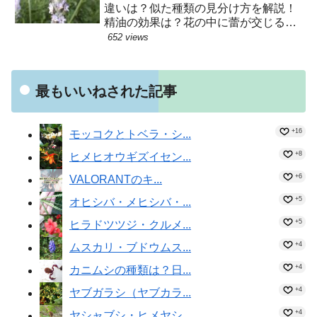
違いは？似た種類の見分け方を解説！
精油の効果は？花の中に蕾が交じるの
はなぜ？種子はヒツジが運んでい
652 views
た！？
最もいいねされた記事
+16
モッコクとトベラ・シ...
+8
ヒメヒオウギズイセン...
+6
VALORANTのキ...
+5
オヒシバ・メヒシバ・...
+5
ヒラドツツジ・クルメ...
+4
ムスカリ・ブドウムス...
+4
カニムシの種類は？日...
+4
ヤブガラシ（ヤブカラ...
+4
ヤシャブシ・ヒメヤシ...