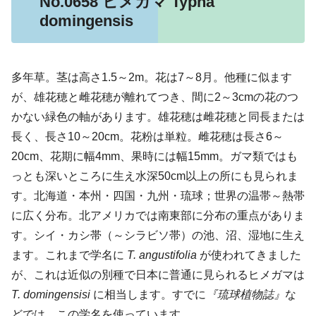
No.0658 ヒメガマ Typha
domingensis
多年草。茎は高さ1.5～2m。花は7～8月。他種に似ます
が、雄花穂と雌花穂が離れてつき、間に2～3cmの花のつ
かない緑色の軸があります。雄花穂は雌花穂と同長または
長く、長さ10～20cm。花粉は単粒。雌花穂は長さ6～
20cm、花期に幅4mm、果時には幅15mm。ガマ類ではも
っとも深いところに生え水深50cm以上の所にも見られま
す。北海道・本州・四国・九州・琉球；世界の温帯～熱帯
に広く分布。北アメリカでは南東部に分布の重点がありま
す。シイ・カシ帯（～シラビソ帯）の池、沼、湿地に生え
ます。これまで学名に
T. angustifolia
が使われてきました
が、これは近似の別種で日本に普通に見られるヒメガマは
T. domingensisi
に相当します。すでに
『琉球植物誌』
な
どでは、この学名を使っています。