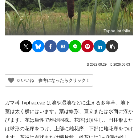
Typha latifolia
2022.09.29
2026.05.03
0 いいね 参考になったらクリック！
ガマ科 Typhaceae は池や湿地などに生える多年草。地下
茎は太く横にはいます。葉は線形、直立または水面に浮か
びます。花は単性で雌雄同株。花序は頂生し、円柱形また
は球形の花序をつけ、上部に雄花序、下部に雌花序をつけ
ます。花被は糸状または鱗片状。雄花には1～8個の雄し