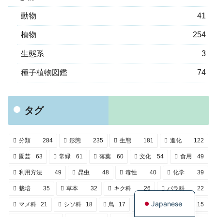
動物
41
植物
254
生態系
3
種子植物図鑑
74
タグ
分類
284
形態
235
生態
181
進化
122
園芸
63
常緑
61
落葉
60
文化
54
食用
49
利用方法
49
昆虫
48
毒性
40
化学
39
English
栽培
35
草本
32
キク科
26
バラ科
22
Japanese
マメ科
21
シソ科
18
鳥
17
木本
15
複葉
15