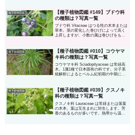
はヤマノイモ属だけが分布しています。
本記事ではヤマノイモ科の植物を図鑑風
に一挙紹介します。基本情報は神奈川県
【種子植物図鑑 #149】ブドウ科
種子植物図鑑
植物...
の種類は？写真一覧
ブドウ科 Vitaceae はつる性の木本または
草本。茎の変化した巻ひげによって高く
上昇しますが、小数の属は巻ひげをもた
ない。巻ひげと葉は対生します。葉は互
生し、単葉、または複葉。単葉のときは
掌状に裂けることが多い。花序は通常葉
【種子植物図鑑 #010】コウヤマ
種子植物図鑑
と対生。花は...
キ科の種類は？写真一覧
コウヤマキ科 Sciadopityaceae は常緑高
木。1属1種で日本固有の科です。分子系
統解析によるとペルム紀初期の中期にイ
チイ科やヒノキ科から分岐しています。
化石記録によると新生代までほとんどの
時期にローラシア大陸、特にヨーロッパ
【種子植物図鑑 #039】クスノキ
種子植物図鑑
で鮮...
科の種類は？写真一覧
クスノキ科 Lauraceae は常緑または落葉
の木本。葉は互生まれに対生します。芳
香のあるものが多いです。熱帯から温帯
にかけて約31属2,000種が知られ、日本に
は9属29種が分布しています。数種が植栽
されます。本記事ではクスノキ科の植
物...