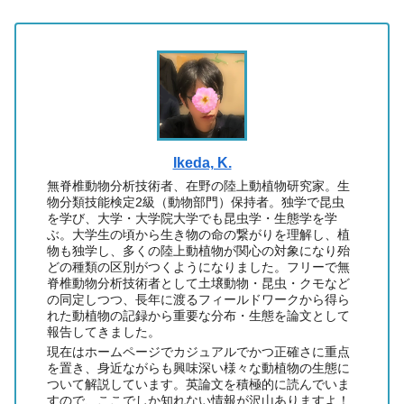
Ikeda, K.
無脊椎動物分析技術者、在野の陸上動植物研究家。生
物分類技能検定2級（動物部門）保持者。独学で昆虫
を学び、大学・大学院大学でも昆虫学・生態学を学
ぶ。大学生の頃から生き物の命の繋がりを理解し、植
物も独学し、多くの陸上動植物が関心の対象になり殆
どの種類の区別がつくようになりました。フリーで無
脊椎動物分析技術者として土壌動物・昆虫・クモなど
の同定しつつ、長年に渡るフィールドワークから得ら
れた動植物の記録から重要な分布・生態を論文として
報告してきました。
現在はホームページでカジュアルでかつ正確さに重点
を置き、身近ながらも興味深い様々な動植物の生態に
ついて解説しています。英論文を積極的に読んでいま
すので、ここでしか知れない情報が沢山ありますよ！