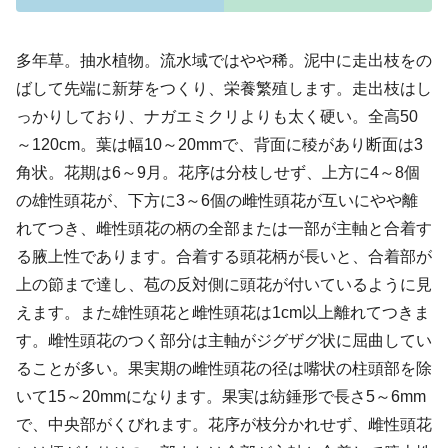
多年草。抽水植物。流水域ではやや稀。泥中に走出枝をの
ばして先端に新芽をつくり、栄養繁殖します。走出枝はし
っかりしており、ナガエミクリよりも太く硬い。全高50
～120cm。葉は幅10～20mmで、背面に稜があり断面は3
角状。花期は6～9月。花序は分枝しせず、上方に4～8個
の雄性頭花が、下方に3～6個の雌性頭花が互いにやや離
れてつき、雌性頭花の柄の全部または一部が主軸と合着す
る腋上性であります。合着する頭花柄が長いと、合着部が
上の節まで達し、苞の反対側に頭花が付いているように見
えます。また雄性頭花と雌性頭花は1cm以上離れてつきま
す。雌性頭花のつく部分は主軸がジグザグ状に屈曲してい
ることが多い。果実期の雌性頭花の径は嘴状の柱頭部を除
いて15～20mmになります。果実は紡錘形で長さ5～6mm
で、中央部がくびれます。花序が枝分かれせず、雌性頭花