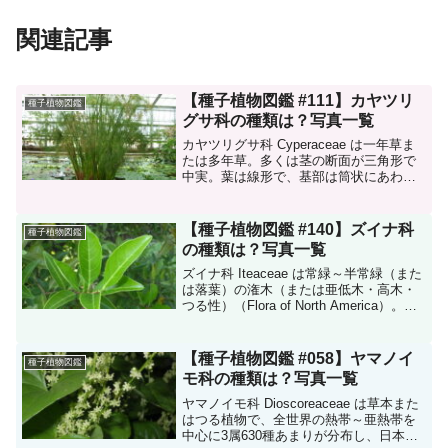
関連記事
【種子植物図鑑 #111】カヤツリ
種子植物図鑑
グサ科の種類は？写真一覧
カヤツリグサ科 Cyperaceae は一年草ま
たは多年草。多くは茎の断面が三角形で
中実。葉は線形で、基部は筒状にあわさ
って葉鞘になります。ハリイ属・ホソガ
タホタルイ属・フトイ属・カヤツリグサ
属などには葉身が退化して葉鞘だけにな
【種子植物図鑑 #140】ズイナ科
種子植物図鑑
っているもの...
の種類は？写真一覧
ズイナ科 Iteaceae は常緑～半常緑（また
は落葉）の潅木（または亜低木・高木・
つる性）（Flora of North America）。葉
は互生し、単葉で、棘があり、葉柄があ
り、葉身の縁は切れ込みがなく、腺状で
鋸歯状（または全体）です...
【種子植物図鑑 #058】ヤマノイ
種子植物図鑑
モ科の種類は？写真一覧
ヤマノイモ科 Dioscoreaceae は草本また
はつる植物で、全世界の熱帯～亜熱帯を
中心に3属630種あまりが分布し、日本に